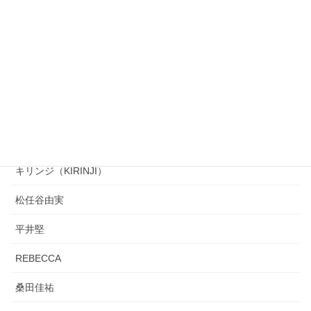
スピッツ
Perfume
シューベルト
ナイアガラ・トライアングル
mihimaru GT
キリンジ（KIRINJI）
松任谷由実
平井堅
REBECCA
桑田佳祐