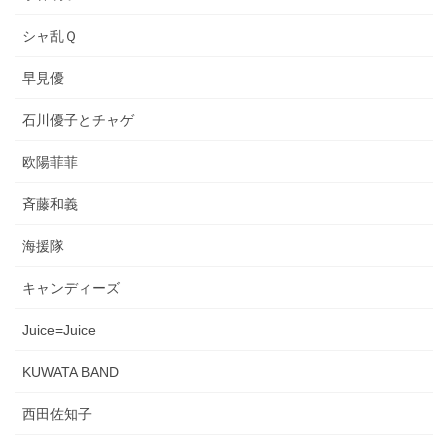
シャ乱Ｑ
早見優
石川優子とチャゲ
欧陽菲菲
斉藤和義
海援隊
キャンディーズ
Juice=Juice
KUWATA BAND
西田佐知子