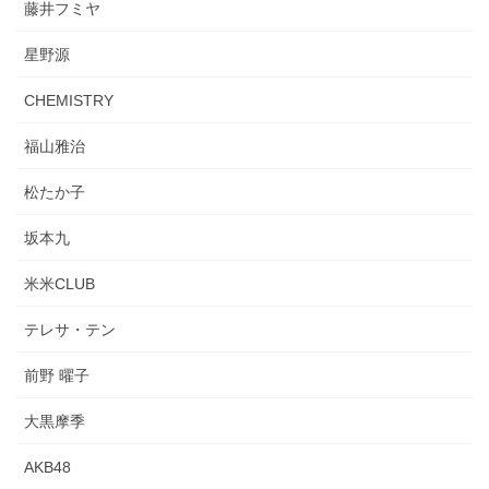
藤井フミヤ
星野源
CHEMISTRY
福山雅治
松たか子
坂本九
米米CLUB
テレサ・テン
前野 曜子
大黒摩季
AKB48