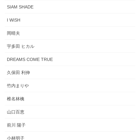
SIAM SHADE
I WiSH
岡晴夫
宇多田 ヒカル
DREAMS COME TRUE
久保田 利伸
竹内まりや
椎名林檎
山口百恵
前川 陽子
小林明子