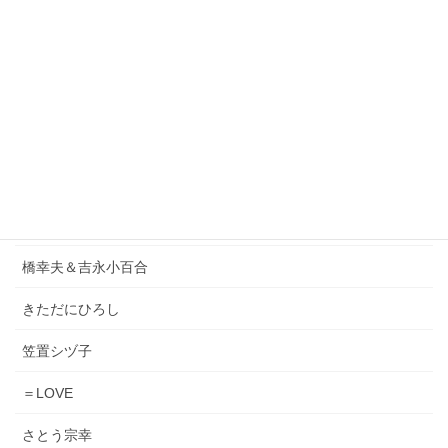
1986オメガトライブ
DEEN
ORIGINAL LOVE
小泉今日子
松原みき
Lady Gaga & Bruno Mars
橋幸夫＆吉永小百合
きただにひろし
笠置シヅ子
＝LOVE
さとう宗幸