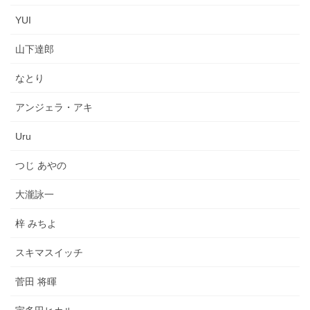
YUI
山下達郎
なとり
アンジェラ・アキ
Uru
つじ あやの
大瀧詠一
梓 みちよ
スキマスイッチ
菅田 将暉