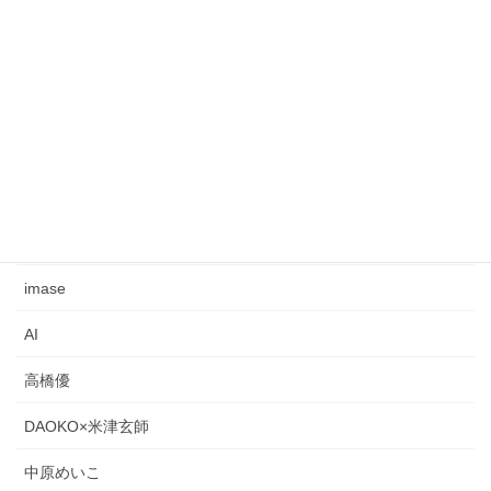
My Little Lover
西城秀樹
松平健
浜崎あゆみ
米津玄師
Mrs. GREEN APPLE
imase
AI
高橋優
DAOKO×米津玄師
中原めいこ