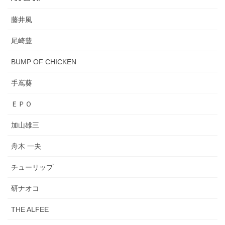
藤井風
尾崎豊
BUMP OF CHICKEN
手嶌葵
ＥＰＯ
加山雄三
舟木 一夫
チューリップ
研ナオコ
THE ALFEE