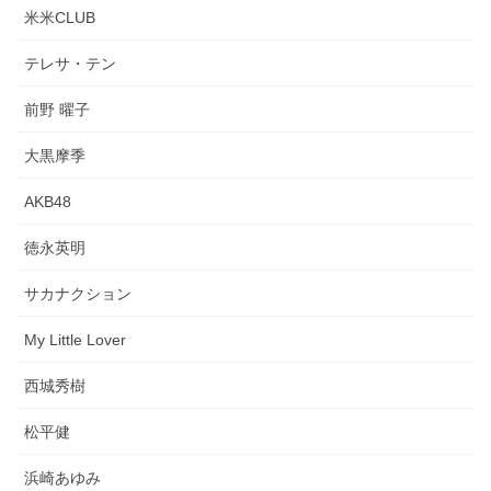
米米CLUB
テレサ・テン
前野 曜子
大黒摩季
AKB48
徳永英明
サカナクション
My Little Lover
西城秀樹
松平健
浜崎あゆみ