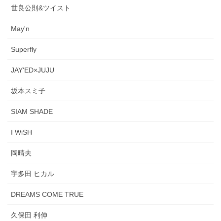
世良公則&ツイスト
May'n
Superfly
JAY'ED×JUJU
坂本スミ子
SIAM SHADE
I WiSH
岡晴夫
宇多田 ヒカル
DREAMS COME TRUE
久保田 利伸