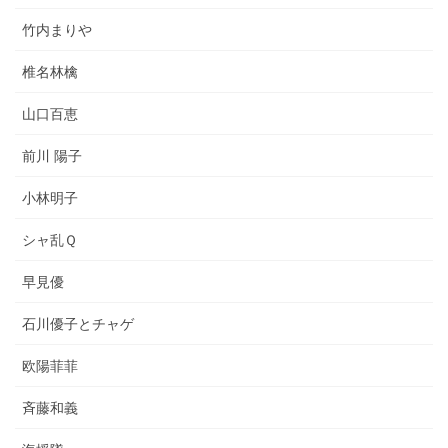
竹内まりや
椎名林檎
山口百恵
前川 陽子
小林明子
シャ乱Ｑ
早見優
石川優子とチャゲ
欧陽菲菲
斉藤和義