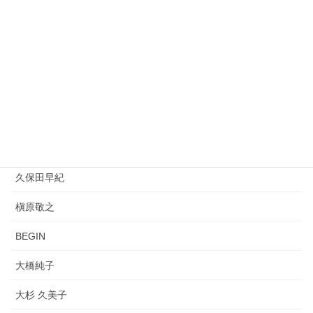
キリンジ（KIRINJI）
松任谷由実
平井堅
REBECCA
桑田佳祐
PUFFY
久保田早紀
槇原敬之
BEGIN
大橋純子
大杉 久美子