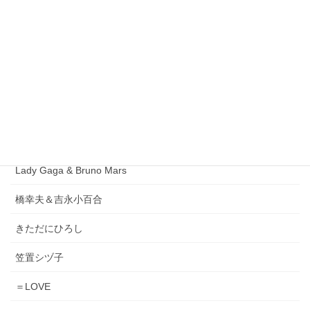
1986オメガトライブ
DEEN
ORIGINAL LOVE
小泉今日子
松原みき
Lady Gaga & Bruno Mars
橋幸夫＆吉永小百合
きただにひろし
笠置シヅ子
＝LOVE