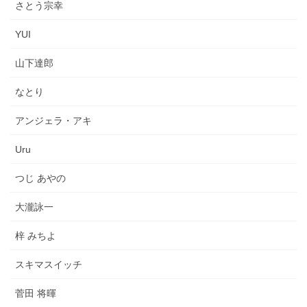
さとう宗幸
YUI
山下達郎
なとり
アンジェラ・アキ
Uru
つじ あやの
大瀧詠一
梓 みちよ
スキマスイッチ
菅田 将暉