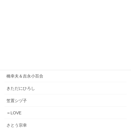
1986オメガトライブ
DEEN
ORIGINAL LOVE
小泉今日子
松原みき
Lady Gaga & Bruno Mars
橋幸夫＆吉永小百合
きただにひろし
笠置シヅ子
＝LOVE
さとう宗幸