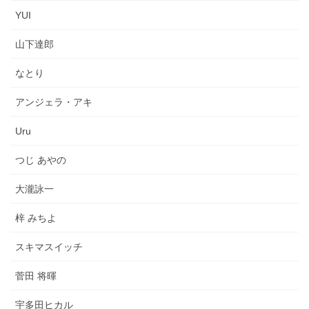
YUI
山下達郎
なとり
アンジェラ・アキ
Uru
つじ あやの
大瀧詠一
梓 みちよ
スキマスイッチ
菅田 将暉
宇多田ヒカル