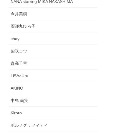
NANA starring MIKA NAKASHIMA
今井美樹
薬師丸ひろ子
chay
柴咲コウ
森高千里
LiSA×Uru
AKINO
中島 義実
Kiroro
ポルノグラフィティ