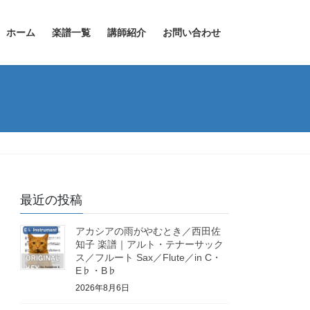
ホーム
楽譜一覧
講師紹介
お問い合わせ
最近の投稿
アカシアの雨がやむとき／西田佐
知子 楽譜｜アルト・テナーサック
ス／フルート Sax／Flute／in C・
E♭・B♭
2026年8月6日