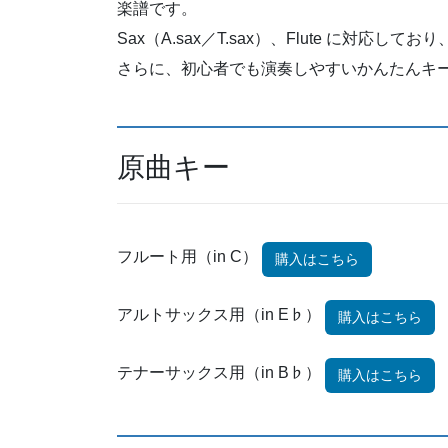
楽譜です。
Sax（A.sax／T.sax）、Flute に対応
さらに、初心者でも演奏しやすいかんたんキ
原曲キー
フルート用（in C）
購入はこちら
アルトサックス用（in E♭）
購入はこちら
テナーサックス用（in B♭）
購入はこちら