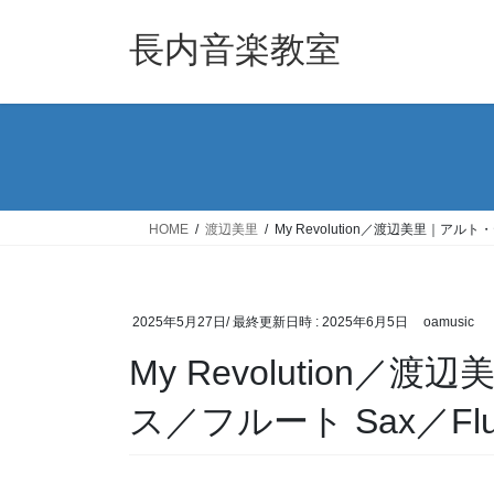
コ
ナ
ン
ビ
長内音楽教室
テ
ゲ
ン
ー
ツ
シ
へ
ョ
ス
ン
キ
に
ッ
移
HOME
渡辺美里
My Revolution／渡辺美里｜アルト
プ
動
2025年5月27日
/ 最終更新日時 :
2025年6月5日
oamusic
My Revolution
ス／フルート Sax／Flu