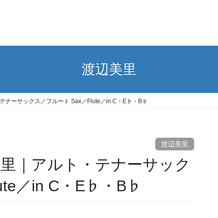
渡辺美里
・テナーサックス／フルート Sax／Flute／in C・E♭・B♭
渡辺美里
／渡辺美里｜アルト・テナーサック
te／in C・E♭・B♭