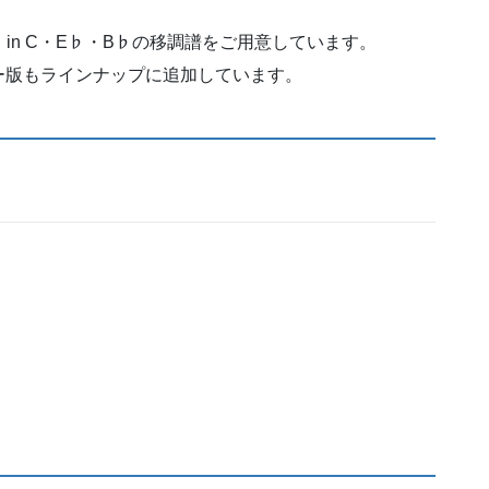
しており、in C・E♭・B♭の移調譜をご用意しています。
ー版もラインナップに追加しています。