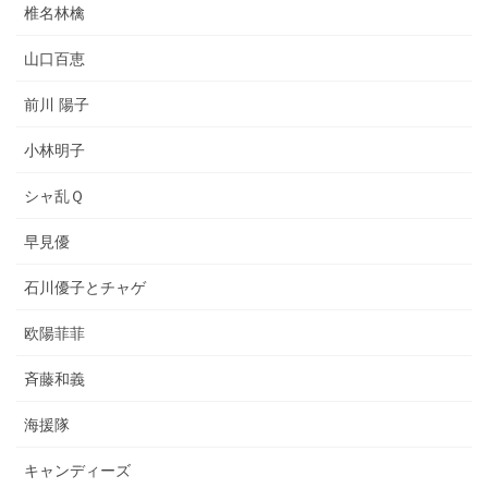
椎名林檎
山口百恵
前川 陽子
小林明子
シャ乱Ｑ
早見優
石川優子とチャゲ
欧陽菲菲
斉藤和義
海援隊
キャンディーズ