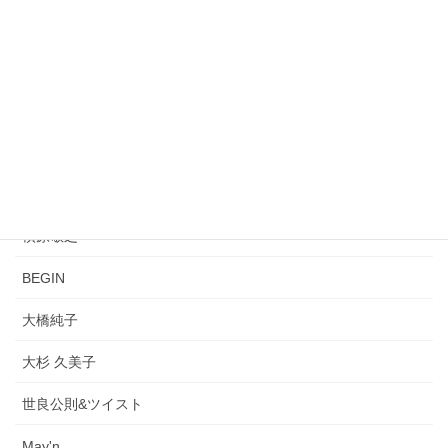
平井堅
REBECCA
桑田佳祐
PUFFY
久保田早紀
槇原敬之
BEGIN
大橋純子
大杉 久美子
世良公則&ツイスト
May'n