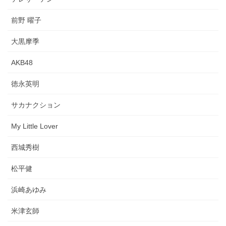
前野 曜子
大黒摩季
AKB48
徳永英明
サカナクション
My Little Lover
西城秀樹
松平健
浜崎あゆみ
米津玄師