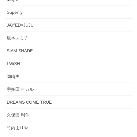
Superfly
JAY'ED×JUJU
坂本スミ子
SIAM SHADE
I WiSH
岡晴夫
宇多田 ヒカル
DREAMS COME TRUE
久保田 利伸
竹内まりや