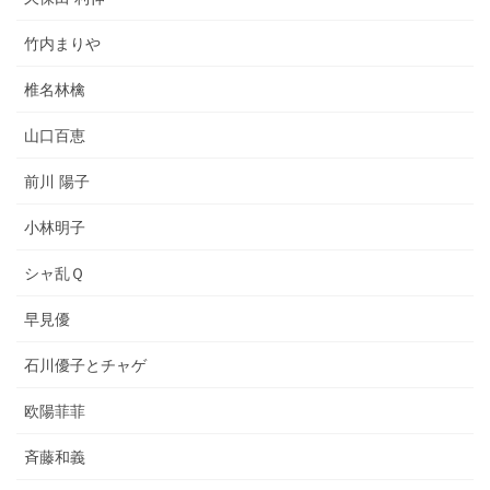
竹内まりや
椎名林檎
山口百恵
前川 陽子
小林明子
シャ乱Ｑ
早見優
石川優子とチャゲ
欧陽菲菲
斉藤和義