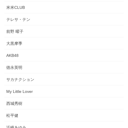
米米CLUB
テレサ・テン
前野 曜子
大黒摩季
AKB48
徳永英明
サカナクション
My Little Lover
西城秀樹
松平健
浜崎あゆみ