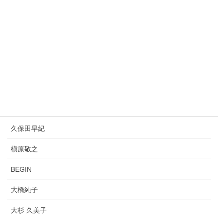
キリンジ（KIRINJI）
松任谷由実
平井堅
REBECCA
桑田佳祐
PUFFY
久保田早紀
槇原敬之
BEGIN
大橋純子
大杉 久美子