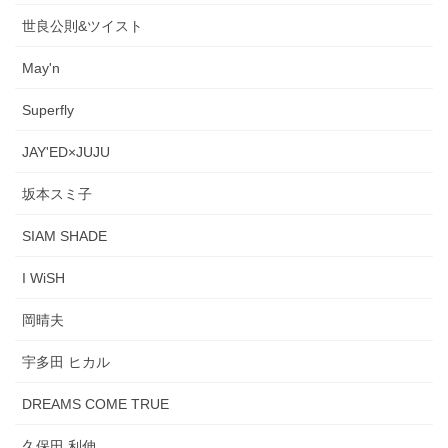
世良公則&ツイスト
May'n
Superfly
JAY'ED×JUJU
坂本スミ子
SIAM SHADE
I WiSH
岡晴夫
宇多田 ヒカル
DREAMS COME TRUE
久保田 利伸