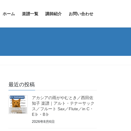
ホーム
楽譜一覧
講師紹介
お問い合わせ
最近の投稿
アカシアの雨がやむとき／西田佐
知子 楽譜｜アルト・テナーサック
ス／フルート Sax／Flute／in C・
E♭・B♭
2026年8月6日