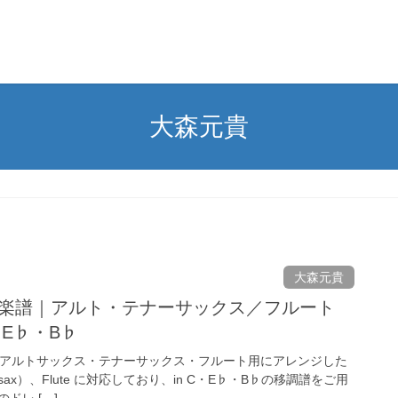
大森元貴
大森元貴
貴 楽譜｜アルト・テナーサックス／フルート
C・E♭・B♭
を、アルトサックス・テナーサックス・フルート用にアレンジした
.sax）、Flute に対応しており、in C・E♭・B♭の移調譜をご用
ドレ […]