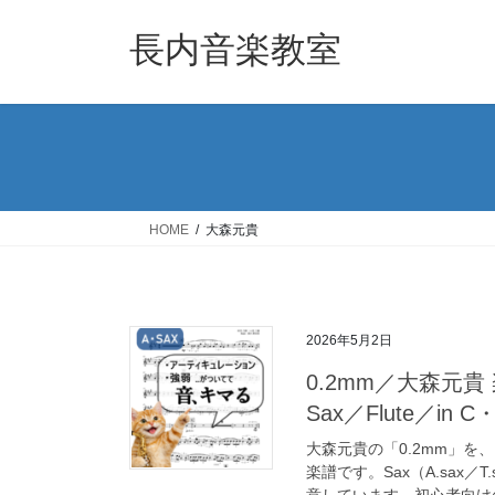
コ
ナ
ン
ビ
長内音楽教室
テ
ゲ
ン
ー
ツ
シ
へ
ョ
ス
ン
キ
に
ッ
移
HOME
大森元貴
プ
動
2026年5月2日
0.2mm／大森元
Sax／Flute／in 
大森元貴の「0.2mm」
楽譜です。Sax（A.sax／T
意しています。初心者向けの