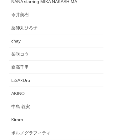
NANA starring MIKA NAKASHIMA
今井美樹
薬師丸ひろ子
chay
柴咲コウ
森高千里
LiSA×Uru
AKINO
中島 義実
Kiroro
ポルノグラフィティ