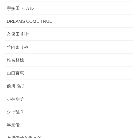
宇多田 ヒカル
DREAMS COME TRUE
久保田 利伸
竹内まりや
椎名林檎
山口百恵
前川 陽子
小林明子
シャ乱Ｑ
早見優
石川優子とチャゲ