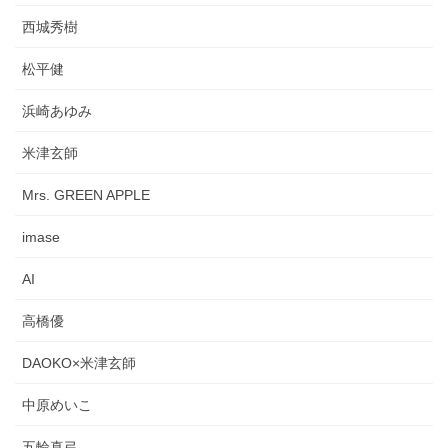
西城秀樹
松平健
浜崎あゆみ
米津玄師
Mrs. GREEN APPLE
imase
AI
高橋優
DAOKO×米津玄師
中原めいこ
五輪真弓