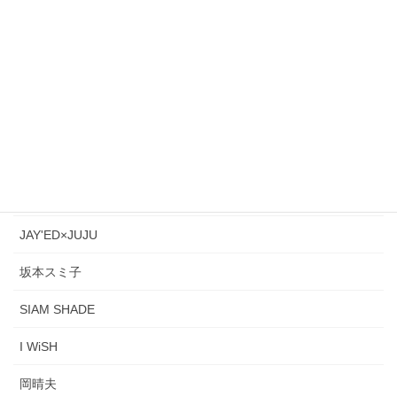
BEGIN
大橋純子
大杉 久美子
世良公則&ツイスト
May'n
Superfly
JAY'ED×JUJU
坂本スミ子
SIAM SHADE
I WiSH
岡晴夫