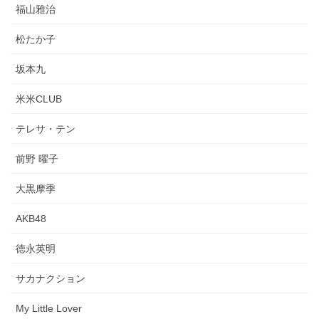
福山雅治
松たか子
坂本九
米米CLUB
テレサ・テン
前野 曜子
大黒摩季
AKB48
徳永英明
サカナクション
My Little Lover