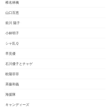
椎名林檎
山口百恵
前川 陽子
小林明子
シャ乱Ｑ
早見優
石川優子とチャゲ
欧陽菲菲
斉藤和義
海援隊
キャンディーズ