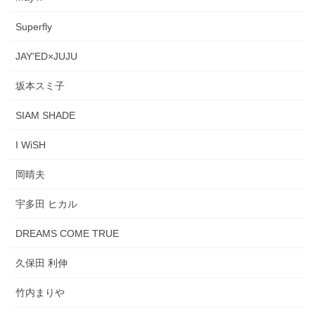
Superfly
JAY'ED×JUJU
坂本スミ子
SIAM SHADE
I WiSH
岡晴夫
宇多田 ヒカル
DREAMS COME TRUE
久保田 利伸
竹内まりや