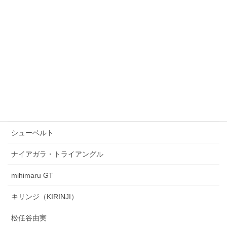
THE BOOM
原田知世
tuki.
Kanaria
スピッツ
Perfume
シューベルト
ナイアガラ・トライアングル
mihimaru GT
キリンジ（KIRINJI）
松任谷由実