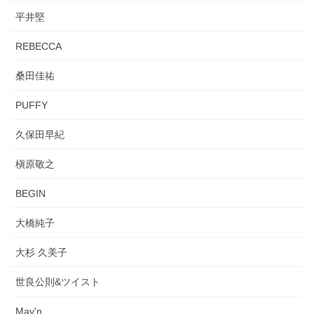
平井堅
REBECCA
桑田佳祐
PUFFY
久保田早紀
槇原敬之
BEGIN
大橋純子
大杉 久美子
世良公則&ツイスト
May'n