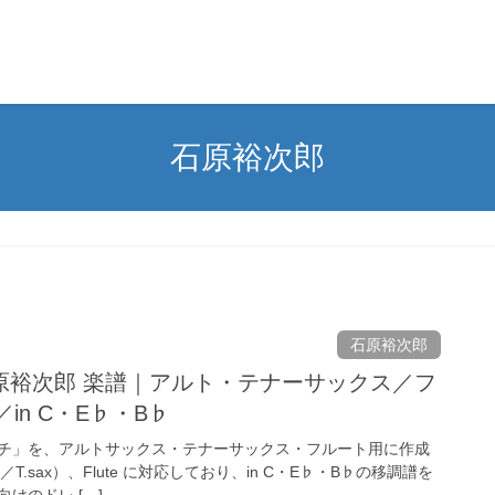
石原裕次郎
石原裕次郎
原裕次郎 楽譜｜アルト・テナーサックス／フ
e／in C・E♭・B♭
チ」を、アルトサックス・テナーサックス・フルート用に作成
／T.sax）、Flute に対応しており、in C・E♭・B♭の移調譜を
けのドレ […]