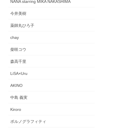
NANA starring MIKA NAKASHIMA
今井美樹
薬師丸ひろ子
chay
柴咲コウ
森高千里
LiSA×Uru
AKINO
中島 義実
Kiroro
ポルノグラフィティ