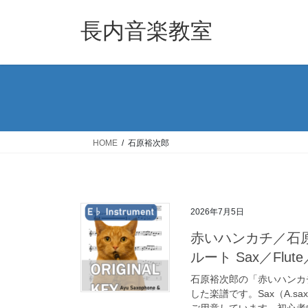
コ
ナ
ン
ビ
長内音楽教室
テ
ゲ
ン
ー
ツ
シ
へ
ョ
ス
ン
キ
に
ッ
移
HOME
石原裕次郎
プ
動
2026年7月5日
赤いハンカチ／石
ルート Sax／Flut
石原裕次郎の「赤いハンカ
した楽譜です。Sax（A.sax
ご用意しています。初心者向