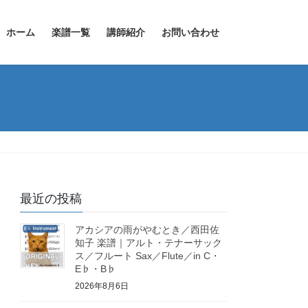
ホーム
楽譜一覧
講師紹介
お問い合わせ
最近の投稿
アカシアの雨がやむとき／西田佐
知子 楽譜｜アルト・テナーサック
ス／フルート Sax／Flute／in C・
E♭・B♭
2026年8月6日