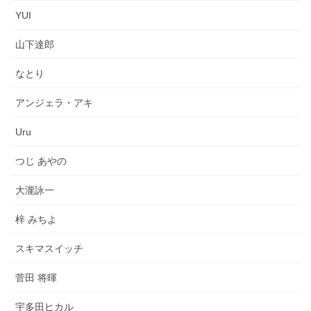
YUI
山下達郎
なとり
アンジェラ・アキ
Uru
つじ あやの
大瀧詠一
梓 みちよ
スキマスイッチ
菅田 将暉
宇多田ヒカル