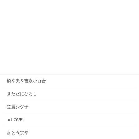
1986オメガトライブ
DEEN
ORIGINAL LOVE
小泉今日子
松原みき
Lady Gaga & Bruno Mars
橋幸夫＆吉永小百合
きただにひろし
笠置シヅ子
＝LOVE
さとう宗幸