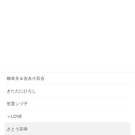
1986オメガトライブ
DEEN
ORIGINAL LOVE
小泉今日子
松原みき
Lady Gaga & Bruno Mars
橋幸夫＆吉永小百合
きただにひろし
笠置シヅ子
＝LOVE
さとう宗幸