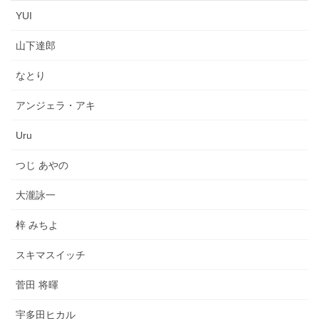
YUI
山下達郎
なとり
アンジェラ・アキ
Uru
つじ あやの
大瀧詠一
梓 みちよ
スキマスイッチ
菅田 将暉
宇多田ヒカル