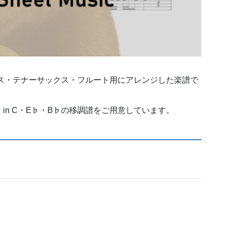
トサックス・テナーサックス・フルート用にアレンジした楽譜で
しており、in C・E♭・B♭の移調譜をご用意しています。