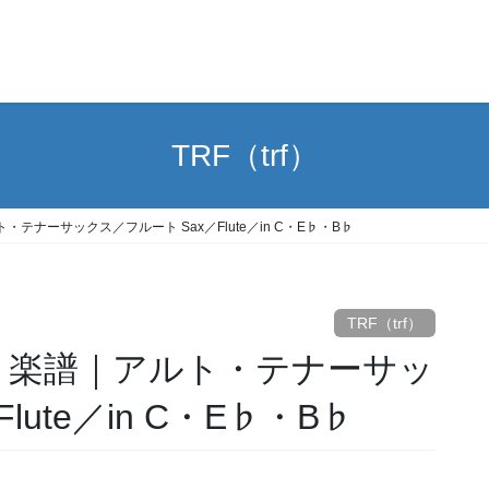
TRF（trf）
｜アルト・テナーサックス／フルート Sax／Flute／in C・E♭・B♭
TRF（trf）
／trf 楽譜｜アルト・テナーサッ
ute／in C・E♭・B♭