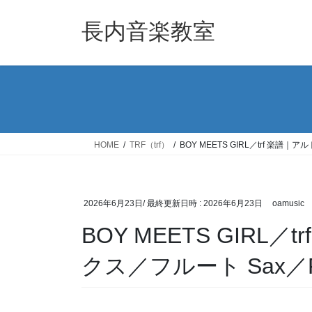
コ
ナ
ン
ビ
長内音楽教室
テ
ゲ
ン
ー
ツ
シ
へ
ョ
ス
ン
キ
に
ッ
移
HOME
TRF（trf）
BOY MEETS GIRL／trf 楽譜
プ
動
2026年6月23日
/ 最終更新日時 :
2026年6月23日
oamusic
BOY MEETS GIRL
クス／フルート Sax／Fl