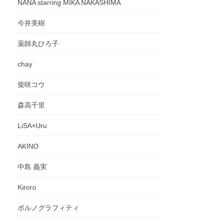
NANA starring MIKA NAKASHIMA
今井美樹
薬師丸ひろ子
chay
柴咲コウ
森高千里
LiSA×Uru
AKINO
中島 義実
Kiroro
ポルノグラフィティ