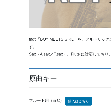
trfの「BOY MEETS GIRL」を、アル
す。
Sax（A.sax／T.sax）、Flute に対応
原曲キー
フルート用（in C）
購入はこちら