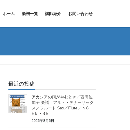
ホーム
楽譜一覧
講師紹介
お問い合わせ
最近の投稿
アカシアの雨がやむとき／西田佐
知子 楽譜｜アルト・テナーサック
ス／フルート Sax／Flute／in C・
E♭・B♭
2026年8月6日