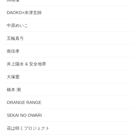
DAOKO×米津玄師
中原めいこ
五輪真弓
南佳孝
井上陽水 & 安全地帯
大塚愛
橋本 潮
ORANGE RANGE
SEKAI NO OWARI
花は咲くプロジェクト