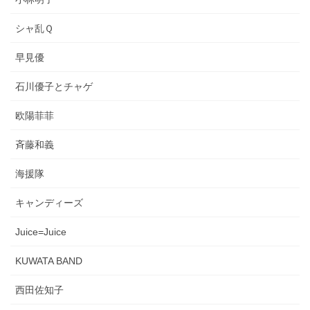
シャ乱Ｑ
早見優
石川優子とチャゲ
欧陽菲菲
斉藤和義
海援隊
キャンディーズ
Juice=Juice
KUWATA BAND
西田佐知子