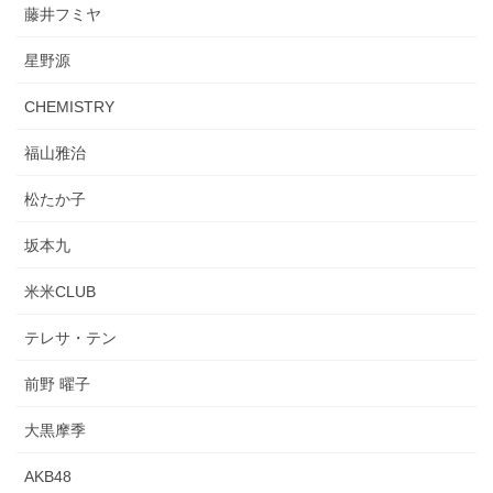
藤井フミヤ
星野源
CHEMISTRY
福山雅治
松たか子
坂本九
米米CLUB
テレサ・テン
前野 曜子
大黒摩季
AKB48