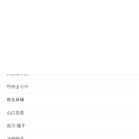
SIAM SHADE
I WiSH
岡晴夫
宇多田 ヒカル
DREAMS COME TRUE
久保田 利伸
竹内まりや
椎名林檎
山口百恵
前川 陽子
小林明子