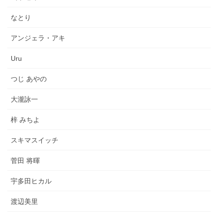
なとり
アンジェラ・アキ
Uru
つじ あやの
大瀧詠一
梓 みちよ
スキマスイッチ
菅田 将暉
宇多田ヒカル
渡辺美里