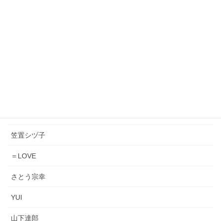
ORIGINAL LOVE
小泉今日子
松原みき
Lady Gaga & Bruno Mars
橋幸夫＆吉永小百合
きただにひろし
笠置シヅ子
＝LOVE
さとう宗幸
YUI
山下達郎