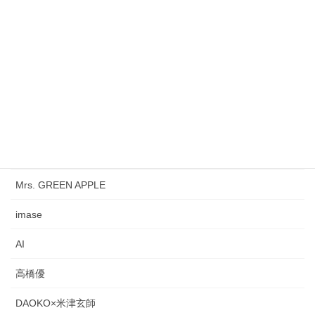
サカナクション
My Little Lover
西城秀樹
松平健
浜崎あゆみ
米津玄師
Mrs. GREEN APPLE
imase
AI
高橋優
DAOKO×米津玄師