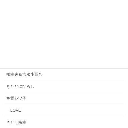
1986オメガトライブ
DEEN
ORIGINAL LOVE
小泉今日子
松原みき
Lady Gaga & Bruno Mars
橋幸夫＆吉永小百合
きただにひろし
笠置シヅ子
＝LOVE
さとう宗幸