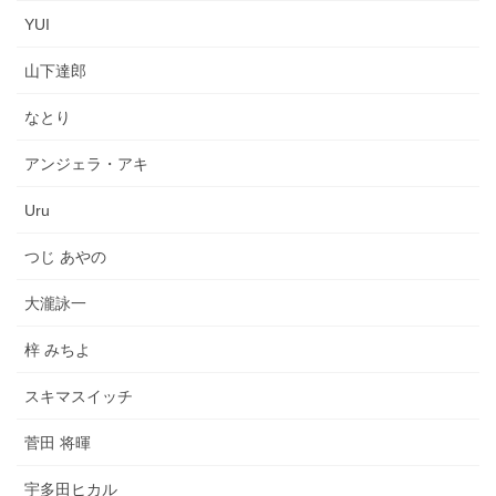
YUI
山下達郎
なとり
アンジェラ・アキ
Uru
つじ あやの
大瀧詠一
梓 みちよ
スキマスイッチ
菅田 将暉
宇多田ヒカル