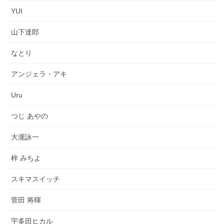
YUI
山下達郎
なとり
アンジェラ・アキ
Uru
つじ あやの
大瀧詠一
梓 みちよ
スキマスイッチ
菅田 将暉
宇多田ヒカル