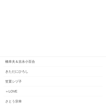
1986オメガトライブ
DEEN
ORIGINAL LOVE
小泉今日子
松原みき
Lady Gaga & Bruno Mars
橋幸夫＆吉永小百合
きただにひろし
笠置シヅ子
＝LOVE
さとう宗幸