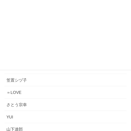
ORIGINAL LOVE
小泉今日子
松原みき
Lady Gaga & Bruno Mars
橋幸夫＆吉永小百合
きただにひろし
笠置シヅ子
＝LOVE
さとう宗幸
YUI
山下達郎