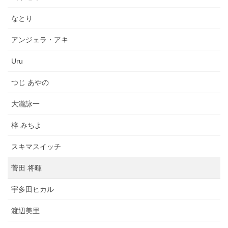
なとり
アンジェラ・アキ
Uru
つじ あやの
大瀧詠一
梓 みちよ
スキマスイッチ
菅田 将暉
宇多田ヒカル
渡辺美里