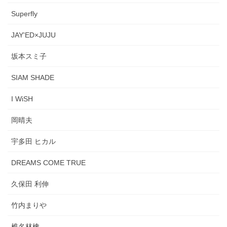
Superfly
JAY'ED×JUJU
坂本スミ子
SIAM SHADE
I WiSH
岡晴夫
宇多田 ヒカル
DREAMS COME TRUE
久保田 利伸
竹内まりや
椎名林檎