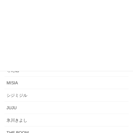
ZONE
ピンク・レディー
安室 奈美恵
森口博子
広末涼子
寺尾聰
MISIA
シジミジル
JUJU
氷川きよし
THE BOOM