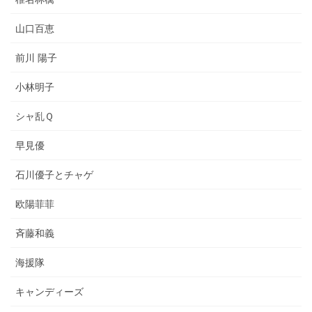
山口百恵
前川 陽子
小林明子
シャ乱Ｑ
早見優
石川優子とチャゲ
欧陽菲菲
斉藤和義
海援隊
キャンディーズ