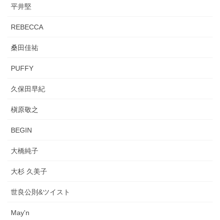
平井堅
REBECCA
桑田佳祐
PUFFY
久保田早紀
槇原敬之
BEGIN
大橋純子
大杉 久美子
世良公則&ツイスト
May'n