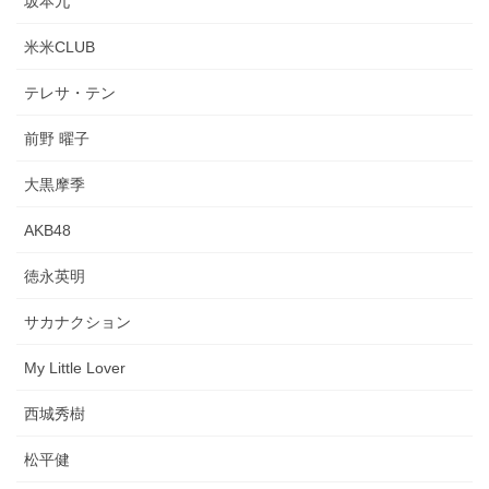
坂本九
米米CLUB
テレサ・テン
前野 曜子
大黒摩季
AKB48
徳永英明
サカナクション
My Little Lover
西城秀樹
松平健