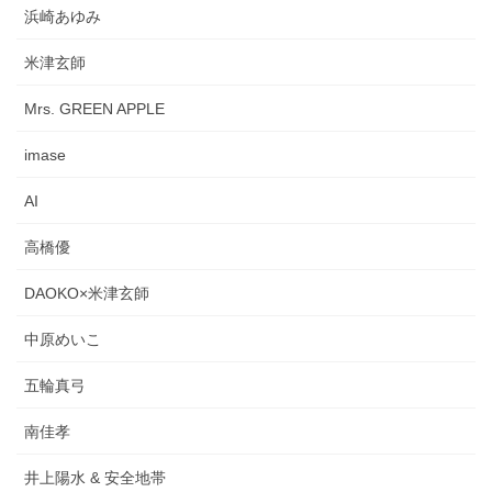
浜崎あゆみ
米津玄師
Mrs. GREEN APPLE
imase
AI
高橋優
DAOKO×米津玄師
中原めいこ
五輪真弓
南佳孝
井上陽水 & 安全地帯