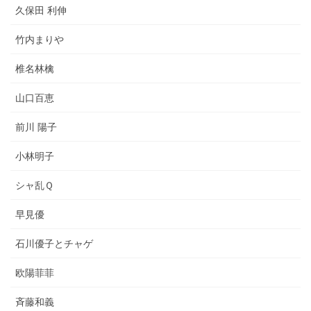
久保田 利伸
竹内まりや
椎名林檎
山口百恵
前川 陽子
小林明子
シャ乱Ｑ
早見優
石川優子とチャゲ
欧陽菲菲
斉藤和義