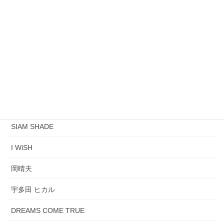
大杉 久美子
世良公則&ツイスト
May'n
Superfly
JAY'ED×JUJU
坂本スミ子
SIAM SHADE
I WiSH
岡晴夫
宇多田 ヒカル
DREAMS COME TRUE