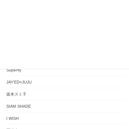
BEGIN
大橋純子
大杉 久美子
世良公則&ツイスト
May'n
Superfly
JAY'ED×JUJU
坂本スミ子
SIAM SHADE
I WiSH