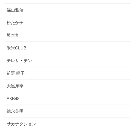
福山雅治
松たか子
坂本九
米米CLUB
テレサ・テン
前野 曜子
大黒摩季
AKB48
徳永英明
サカナクション