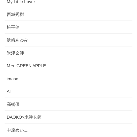
My Little Lover
西城秀樹
松平健
浜崎あゆみ
米津玄師
Mrs. GREEN APPLE
imase
AI
高橋優
DAOKO×米津玄師
中原めいこ