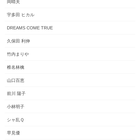
岡晴夫
宇多田 ヒカル
DREAMS COME TRUE
久保田 利伸
竹内まりや
椎名林檎
山口百恵
前川 陽子
小林明子
シャ乱Ｑ
早見優