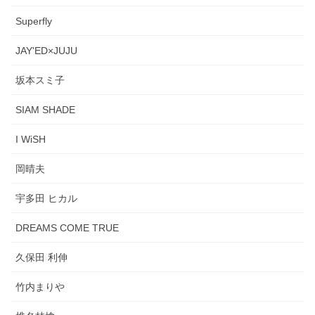
Superfly
JAY'ED×JUJU
坂本スミ子
SIAM SHADE
I WiSH
岡晴夫
宇多田 ヒカル
DREAMS COME TRUE
久保田 利伸
竹内まりや