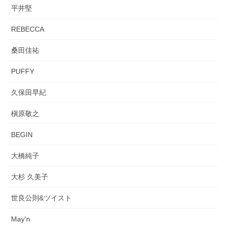
平井堅
REBECCA
桑田佳祐
PUFFY
久保田早紀
槇原敬之
BEGIN
大橋純子
大杉 久美子
世良公則&ツイスト
May'n