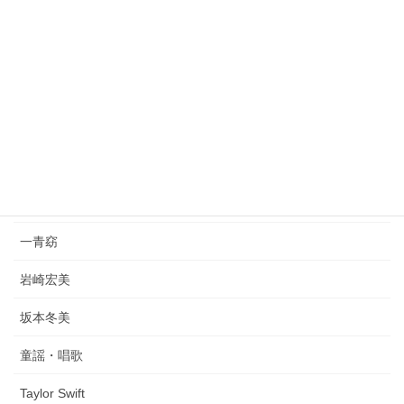
篠原涼子 with t.komuro
桑田佳祐&Mr.Children
SHOW-YA
井上陽水
倉木麻衣
yama
一青窈
岩崎宏美
坂本冬美
童謡・唱歌
Taylor Swift