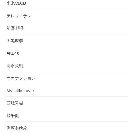
米米CLUB
テレサ・テン
前野 曜子
大黒摩季
AKB48
徳永英明
サカナクション
My Little Lover
西城秀樹
松平健
浜崎あゆみ