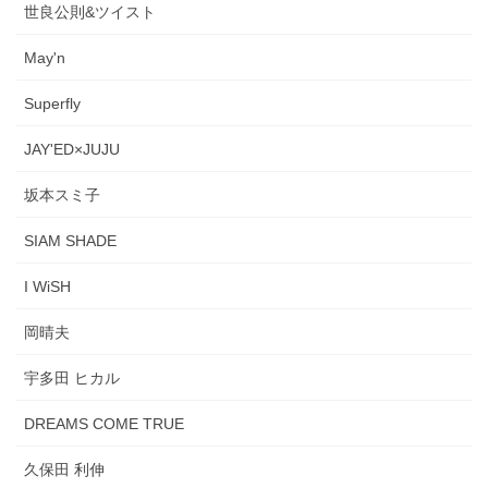
世良公則&ツイスト
May'n
Superfly
JAY'ED×JUJU
坂本スミ子
SIAM SHADE
I WiSH
岡晴夫
宇多田 ヒカル
DREAMS COME TRUE
久保田 利伸