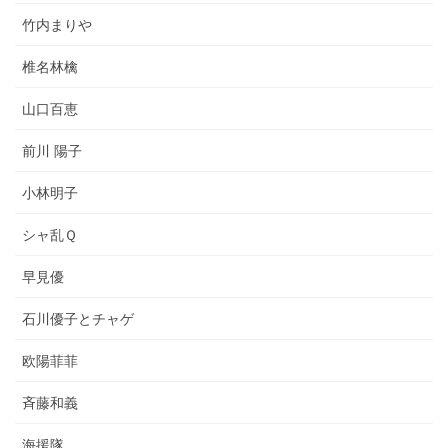
竹内まりや
椎名林檎
山口百恵
前川 陽子
小林明子
シャ乱Ｑ
早見優
石川優子とチャゲ
欧陽菲菲
斉藤和義
海援隊