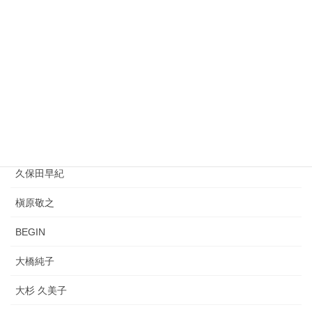
松任谷由実
平井堅
REBECCA
桑田佳祐
PUFFY
久保田早紀
槇原敬之
BEGIN
大橋純子
大杉 久美子