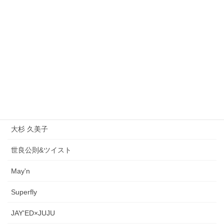
桑田佳祐
PUFFY
久保田早紀
槇原敬之
BEGIN
大橋純子
大杉 久美子
世良公則&ツイスト
May'n
Superfly
JAY'ED×JUJU