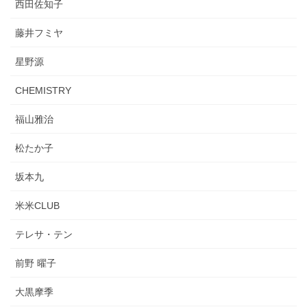
西田佐知子
藤井フミヤ
星野源
CHEMISTRY
福山雅治
松たか子
坂本九
米米CLUB
テレサ・テン
前野 曜子
大黒摩季