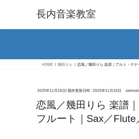
コ
ナ
ン
ビ
長内音楽教室
テ
ゲ
ン
ー
ツ
シ
へ
ョ
ス
ン
キ
に
ッ
移
HOME
幾田りら
恋風／幾田りら 楽譜｜アルト・テナーサ
プ
動
2025年11月16日
/ 最終更新日時 :
2025年11月16日
oamusi
恋風／幾田りら 楽譜
フルート｜Sax／Flute