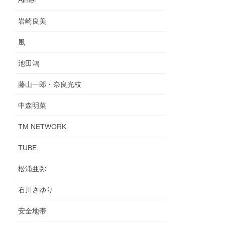
Aimer
岩崎良美
風
池田鴻
藤山一郎・奈良光枝
中森明菜
TM NETWORK
TUBE
松浦亜弥
石川さゆり
安全地帯