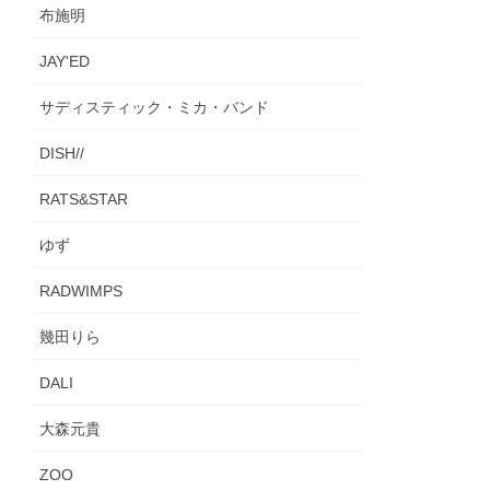
布施明
JAY'ED
サディスティック・ミカ・バンド
DISH//
RATS&STAR
ゆず
RADWIMPS
幾田りら
DALI
大森元貴
ZOO