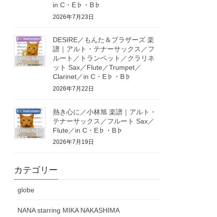
in C・E♭・B♭
2026年7月23日
DESIRE／もんた＆ブラザーズ 楽
譜｜アルト・テナーサックス／フ
ルート／トランペット／クラリネ
ット Sax／Flute／Trumpet／
Clarinet／in C・E♭・B♭
2026年7月22日
熱き心に／小林旭 楽譜｜アルト・
テナーサックス／フルート Sax／
Flute／in C・E♭・B♭
2026年7月19日
カテゴリー
globe
NANA starring MIKA NAKASHIMA