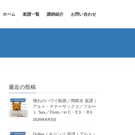
ホーム
楽譜一覧
講師紹介
お問い合わせ
最近の投稿
憧れのハワイ航路／岡晴夫 楽譜｜
アルト・テナーサックス／フルー
ト Sax／Flute／in C・E♭・B♭
2026年8月5日
Drifter／キリンジ 楽譜｜アルト・