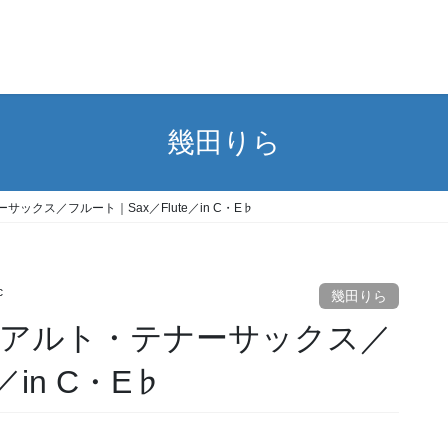
幾田りら
ックス／フルート｜Sax／Flute／in C・E♭
c
幾田りら
｜アルト・テナーサックス／
／in C・E♭