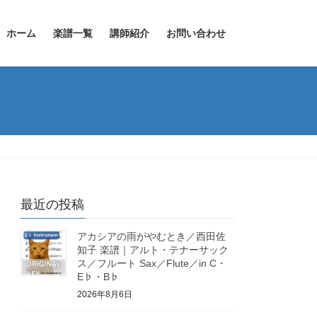
ホーム
楽譜一覧
講師紹介
お問い合わせ
最近の投稿
アカシアの雨がやむとき／西田佐
知子 楽譜｜アルト・テナーサック
ス／フルート Sax／Flute／in C・
E♭・B♭
2026年8月6日