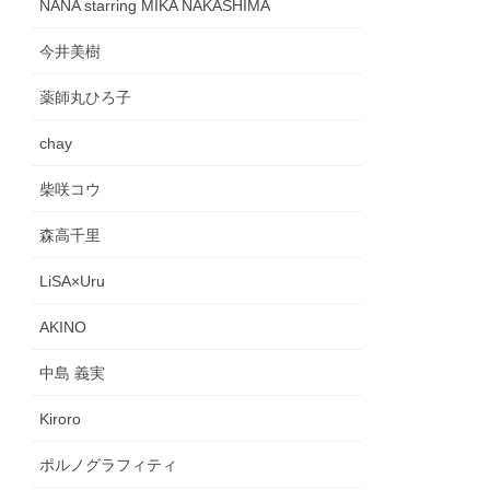
NANA starring MIKA NAKASHIMA
今井美樹
薬師丸ひろ子
chay
柴咲コウ
森高千里
LiSA×Uru
AKINO
中島 義実
Kiroro
ポルノグラフィティ