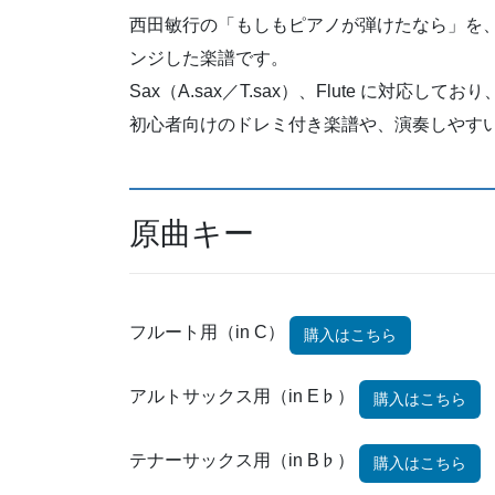
西田敏行の「もしもピアノが弾けたなら」を
ンジした楽譜です。
Sax（A.sax／T.sax）、Flute に対応
初心者向けのドレミ付き楽譜や、演奏しやす
原曲キー
フルート用（in C）
購入はこちら
アルトサックス用（in E♭）
購入はこちら
テナーサックス用（in B♭）
購入はこちら