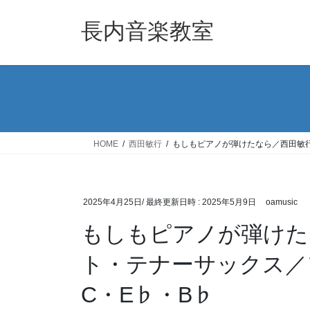
コ
ナ
ン
ビ
長内音楽教室
テ
ゲ
ン
ー
ツ
シ
へ
ョ
ス
ン
キ
に
ッ
移
HOME
西田敏行
もしもピアノが弾けたなら／西田敏行 楽
プ
動
2025年4月25日
/ 最終更新日時 :
2025年5月9日
oamusic
もしもピアノが弾けた
ト・テナーサックス／フルー
C・E♭・B♭