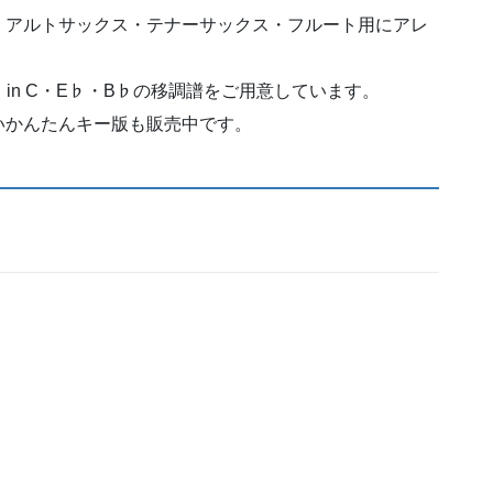
、アルトサックス・テナーサックス・フルート用にアレ
しており、in C・E♭・B♭の移調譜をご用意しています。
いかんたんキー版も販売中です。