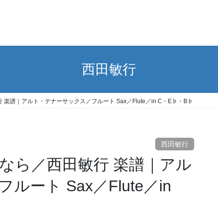
西田敏行
譜｜アルト・テナーサックス／フルート Sax／Flute／in C・E♭・B♭
西田敏行
なら／西田敏行 楽譜｜アル
ト Sax／Flute／in