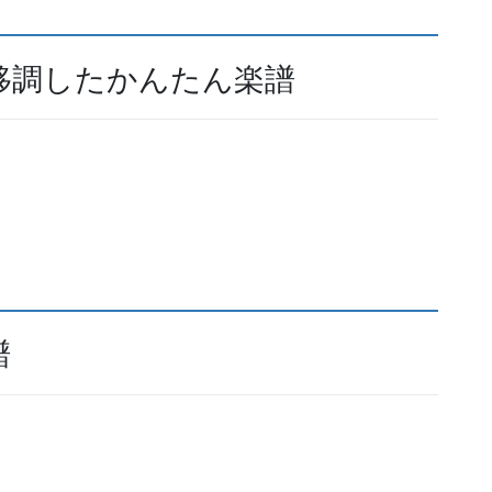
移調したかんたん楽譜
譜