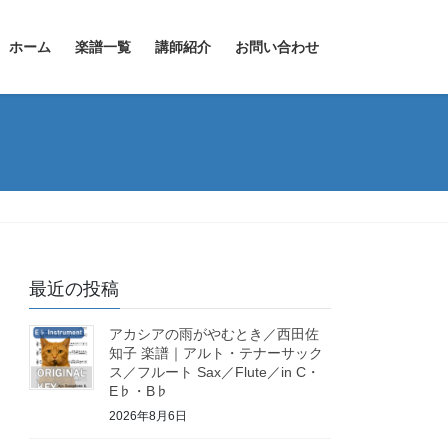
ホーム
楽譜一覧
講師紹介
お問い合わせ
最近の投稿
アカシアの雨がやむとき／西田佐
知子 楽譜｜アルト・テナーサック
ス／フルート Sax／Flute／in C・
E♭・B♭
2026年8月6日