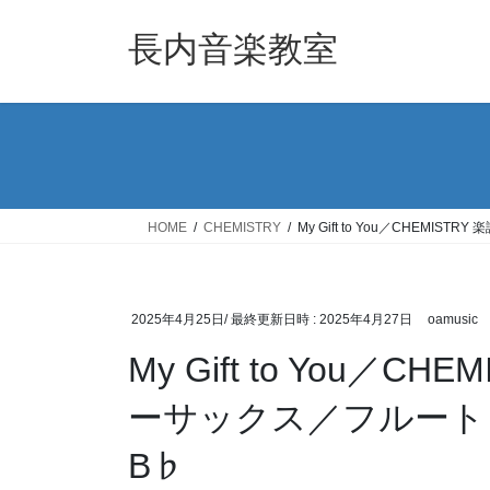
コ
ナ
ン
ビ
長内音楽教室
テ
ゲ
ン
ー
ツ
シ
へ
ョ
ス
ン
キ
に
ッ
移
HOME
CHEMISTRY
My Gift to You／CHEMI
プ
動
2025年4月25日
/ 最終更新日時 :
2025年4月27日
oamusic
My Gift to You／
ーサックス／フルート Sa
B♭