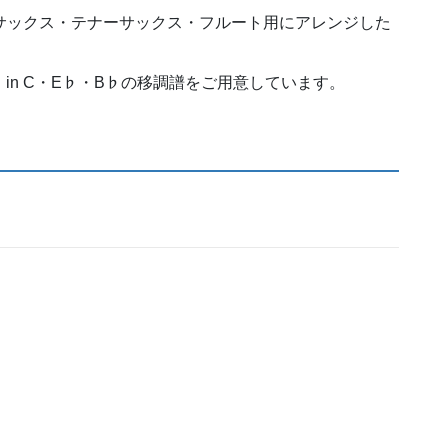
」を、アルトサックス・テナーサックス・フルート用にアレンジした
しており、in C・E♭・B♭の移調譜をご用意しています。