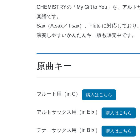
CHEMISTRYの「My Gift to You
楽譜です。
Sax（A.sax／T.sax）、Flute に対応
演奏しやすいかんたんキー版も販売中です。
原曲キー
フルート用（in C）
購入はこちら
アルトサックス用（in E♭）
購入はこちら
テナーサックス用（in B♭）
購入はこちら