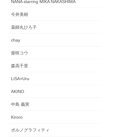
NANA starring MIKA NAKASHIMA
今井美樹
薬師丸ひろ子
chay
柴咲コウ
森高千里
LiSA×Uru
AKINO
中島 義実
Kiroro
ポルノグラフィティ