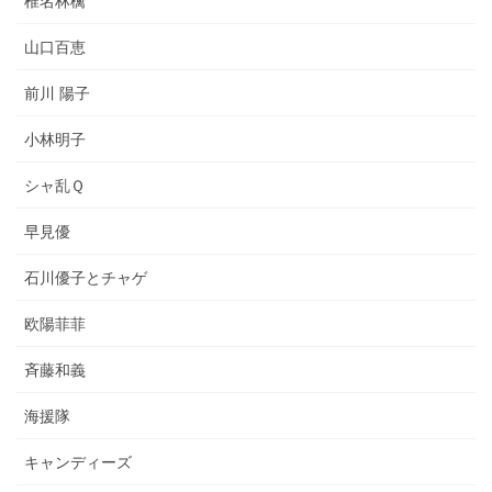
椎名林檎
山口百恵
前川 陽子
小林明子
シャ乱Ｑ
早見優
石川優子とチャゲ
欧陽菲菲
斉藤和義
海援隊
キャンディーズ