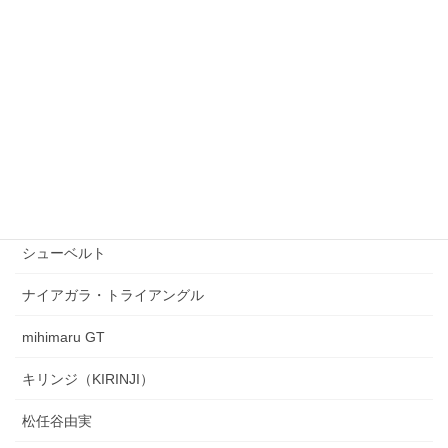
THE BOOM
原田知世
tuki.
Kanaria
スピッツ
Perfume
シューベルト
ナイアガラ・トライアングル
mihimaru GT
キリンジ（KIRINJI）
松任谷由実