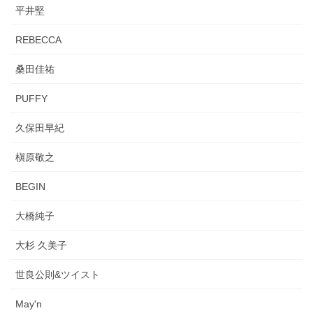
平井堅
REBECCA
桑田佳祐
PUFFY
久保田早紀
槇原敬之
BEGIN
大橋純子
大杉 久美子
世良公則&ツイスト
May'n