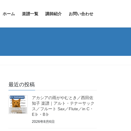
ホーム
楽譜一覧
講師紹介
お問い合わせ
最近の投稿
アカシアの雨がやむとき／西田佐
知子 楽譜｜アルト・テナーサック
ス／フルート Sax／Flute／in C・
E♭・B♭
2026年8月6日