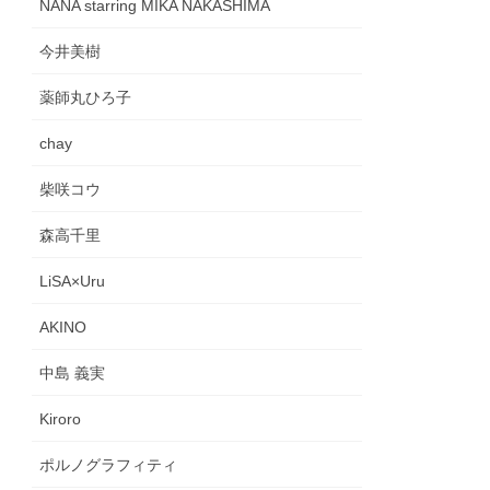
NANA starring MIKA NAKASHIMA
今井美樹
薬師丸ひろ子
chay
柴咲コウ
森高千里
LiSA×Uru
AKINO
中島 義実
Kiroro
ポルノグラフィティ