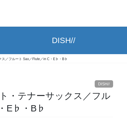
DISH//
／フルート Sax／Flute／in C・E♭・B♭
DISH//
｜アルト・テナーサックス／フル
 C・E♭・B♭