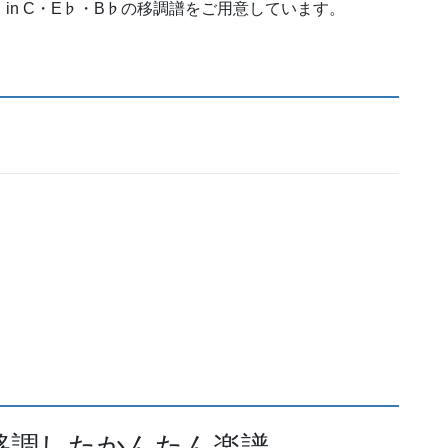
しており、in C・E♭・B♭の移調譜をご用意しています。
移調したかんたん楽譜