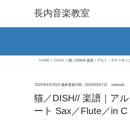
コ
ナ
ン
ビ
長内音楽教室
テ
ゲ
ン
ー
ツ
シ
へ
ョ
ス
ン
キ
に
ッ
移
HOME
DISH//
猫／DISH// 楽譜｜アルト・テナーサックス
プ
動
2025年4月25日
/ 最終更新日時 :
2025年6月7日
oamusic
猫／DISH// 楽譜
ート Sax／Flute／in