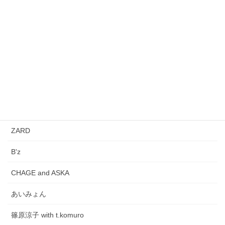
浜田省吾
上真行
sumika
T.M.Revolution
小林旭
HY
ZARD
B'z
CHAGE and ASKA
あいみょん
篠原涼子 with t.komuro