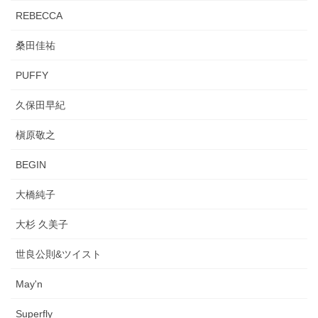
REBECCA
桑田佳祐
PUFFY
久保田早紀
槇原敬之
BEGIN
大橋純子
大杉 久美子
世良公則&ツイスト
May'n
Superfly