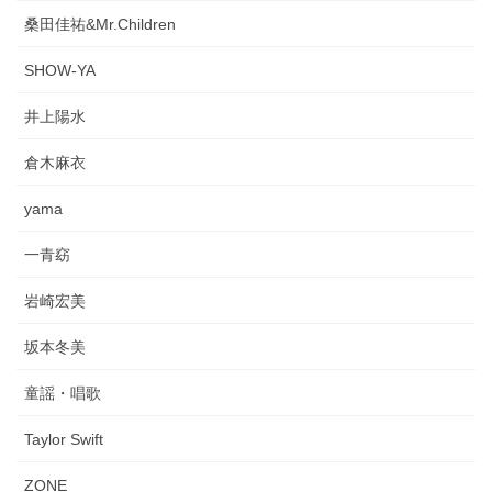
桑田佳祐&Mr.Children
SHOW-YA
井上陽水
倉木麻衣
yama
一青窈
岩崎宏美
坂本冬美
童謡・唱歌
Taylor Swift
ZONE