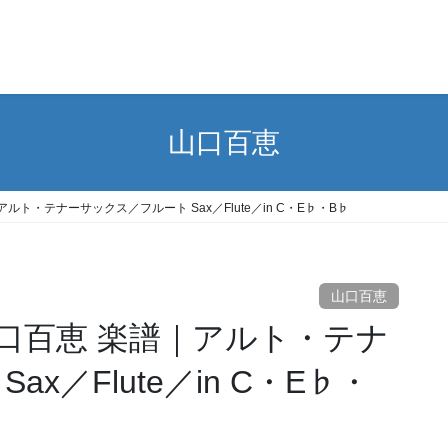
山口百恵
ト・テナーサックス／フルート Sax／Flute／in C・E♭・B♭
山口百恵
口百恵 楽譜｜アルト・テナ
x／Flute／in C・E♭・