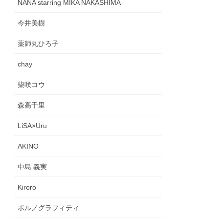
NANA starring MIKA NAKASHIMA
今井美樹
薬師丸ひろ子
chay
柴咲コウ
森高千里
LiSA×Uru
AKINO
中島 義実
Kiroro
ポルノグラフィティ