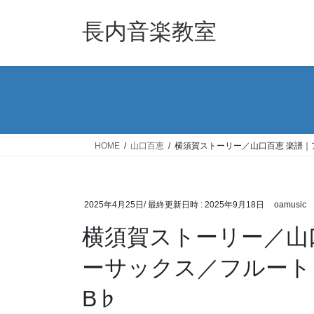
コ
ナ
ン
ビ
長内音楽教室
テ
ゲ
ン
ー
ツ
シ
へ
ョ
ス
ン
キ
に
ッ
移
HOME
山口百恵
横須賀ストーリー／山口百恵 楽譜｜アル
プ
動
2025年4月25日
/ 最終更新日時 :
2025年9月18日
oamusic
横須賀ストーリー／山
ーサックス／フルート Sa
B♭