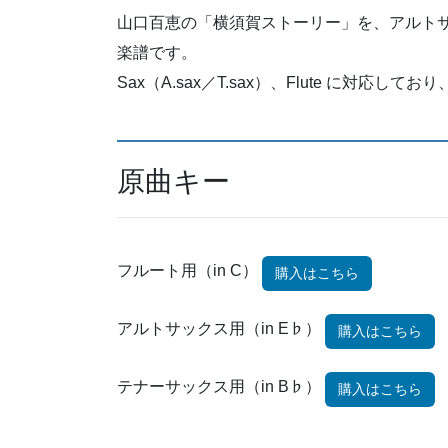
山口百恵の「横須賀ストーリー」を、アルト
楽譜です。
Sax（A.sax／T.sax）、Flute に対応
原曲キー
フルート用（in C）
購入はこちら
アルトサックス用（in E♭）
購入はこちら
テナーサックス用（in B♭）
購入はこちら