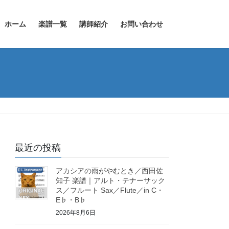
ホーム
楽譜一覧
講師紹介
お問い合わせ
最近の投稿
アカシアの雨がやむとき／西田佐
知子 楽譜｜アルト・テナーサック
ス／フルート Sax／Flute／in C・
E♭・B♭
2026年8月6日