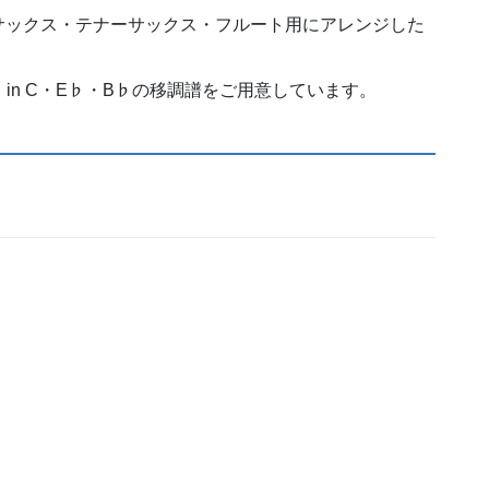
サックス・テナーサックス・フルート用にアレンジした
しており、in C・E♭・B♭の移調譜をご用意しています。