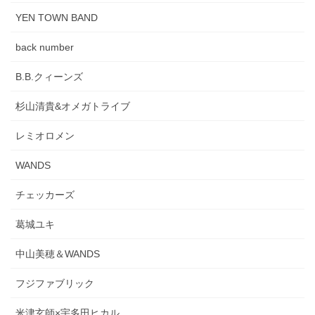
YEN TOWN BAND
back number
B.B.クィーンズ
杉山清貴&オメガトライブ
レミオロメン
WANDS
チェッカーズ
葛城ユキ
中山美穂＆WANDS
フジファブリック
米津玄師×宇多田ヒカル