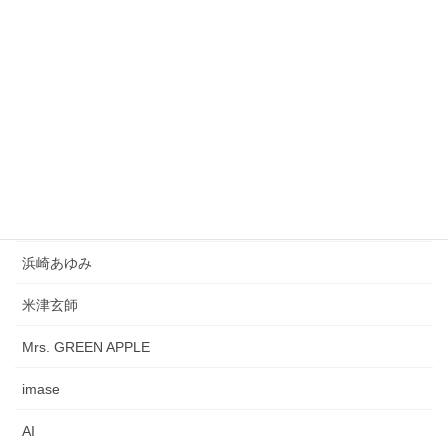
AKB48
徳永英明
サカナクション
My Little Lover
西城秀樹
松平健
浜崎あゆみ
米津玄師
Mrs. GREEN APPLE
imase
AI