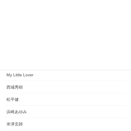
テレサ・テン
前野 曜子
大黒摩季
AKB48
徳永英明
サカナクション
My Little Lover
西城秀樹
松平健
浜崎あゆみ
米津玄師