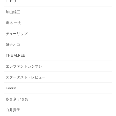
ＥＰＯ
加山雄三
舟木 一夫
チューリップ
研ナオコ
THE ALFEE
エレファントカシマシ
スターダスト・レビュー
Foorin
ささき いさお
白井貴子