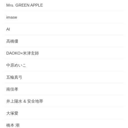
Mrs. GREEN APPLE
imase
AI
高橋優
DAOKO×米津玄師
中原めいこ
五輪真弓
南佳孝
井上陽水 & 安全地帯
大塚愛
橋本 潮