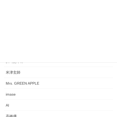
徳永英明
サカナクション
My Little Lover
西城秀樹
松平健
浜崎あゆみ
米津玄師
Mrs. GREEN APPLE
imase
AI
高橋優