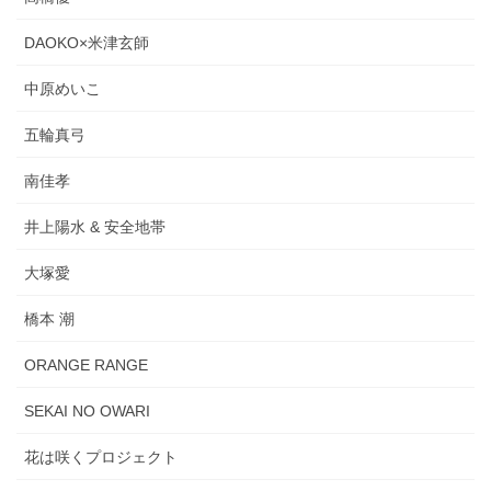
DAOKO×米津玄師
中原めいこ
五輪真弓
南佳孝
井上陽水 & 安全地帯
大塚愛
橋本 潮
ORANGE RANGE
SEKAI NO OWARI
花は咲くプロジェクト