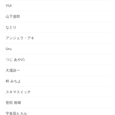
YUI
山下達郎
なとり
アンジェラ・アキ
Uru
つじ あやの
大瀧詠一
梓 みちよ
スキマスイッチ
菅田 将暉
宇多田ヒカル