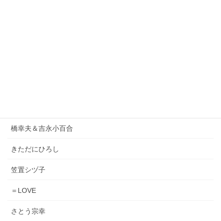
1986オメガトライブ
DEEN
ORIGINAL LOVE
小泉今日子
松原みき
Lady Gaga & Bruno Mars
橋幸夫＆吉永小百合
きただにひろし
笠置シヅ子
＝LOVE
さとう宗幸