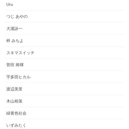
Uru
つじ あやの
大瀧詠一
梓 みちよ
スキマスイッチ
菅田 将暉
宇多田ヒカル
渡辺美里
木山裕策
緑黄色社会
いずみたく