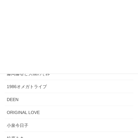
杏里
Every Little Thing
JUDY AND MARY
沢田研二
小坂明子
藤岡藤巻と大橋のぞみ
1986オメガトライブ
DEEN
ORIGINAL LOVE
小泉今日子