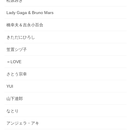
松原みき
Lady Gaga & Bruno Mars
橋幸夫＆吉永小百合
きただにひろし
笠置シヅ子
＝LOVE
さとう宗幸
YUI
山下達郎
なとり
アンジェラ・アキ