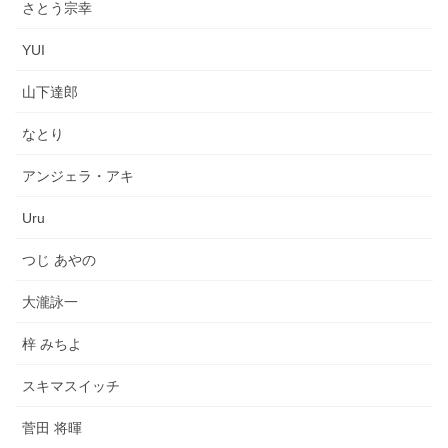
さとう宗幸
YUI
山下達郎
なとり
アンジェラ・アキ
Uru
つじ あやの
大瀧詠一
梓 みちよ
スキマスイッチ
菅田 将暉