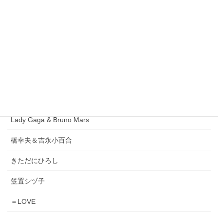
1986オメガトライブ
DEEN
ORIGINAL LOVE
小泉今日子
松原みき
Lady Gaga & Bruno Mars
橋幸夫＆吉永小百合
きただにひろし
笠置シヅ子
＝LOVE