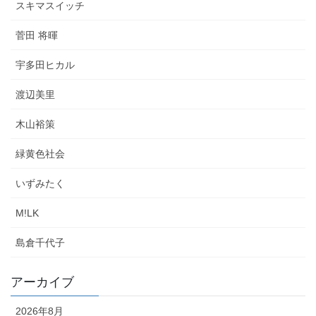
スキマスイッチ
菅田 将暉
宇多田ヒカル
渡辺美里
木山裕策
緑黄色社会
いずみたく
M!LK
島倉千代子
アーカイブ
2026年8月