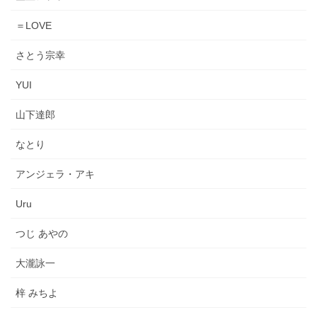
＝LOVE
さとう宗幸
YUI
山下達郎
なとり
アンジェラ・アキ
Uru
つじ あやの
大瀧詠一
梓 みちよ