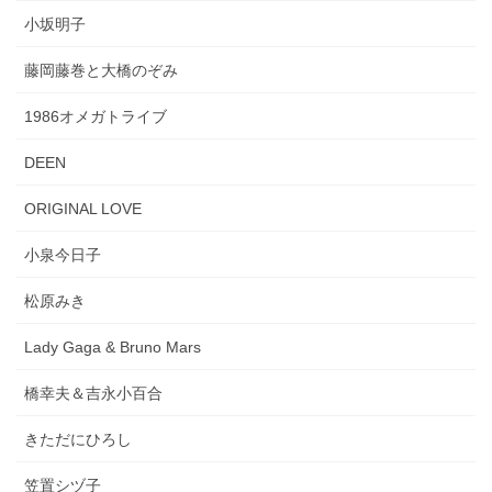
小坂明子
藤岡藤巻と大橋のぞみ
1986オメガトライブ
DEEN
ORIGINAL LOVE
小泉今日子
松原みき
Lady Gaga & Bruno Mars
橋幸夫＆吉永小百合
きただにひろし
笠置シヅ子