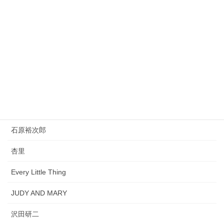
チェッカーズ
葛城ユキ
中山美穂＆WANDS
フジファブリック
米津玄師×宇多田ヒカル
ザ・ドリフターズ
石原裕次郎
杏里
Every Little Thing
JUDY AND MARY
沢田研二