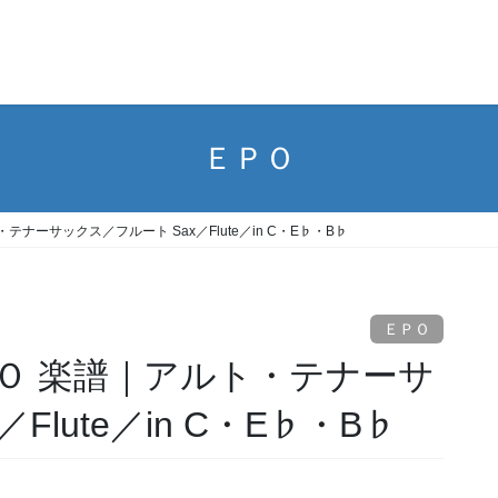
ＥＰＯ
ナーサックス／フルート Sax／Flute／in C・E♭・B♭
ＥＰＯ
Ｏ 楽譜｜アルト・テナーサ
Flute／in C・E♭・B♭