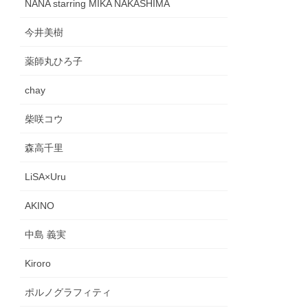
NANA starring MIKA NAKASHIMA
今井美樹
薬師丸ひろ子
chay
柴咲コウ
森高千里
LiSA×Uru
AKINO
中島 義実
Kiroro
ポルノグラフィティ