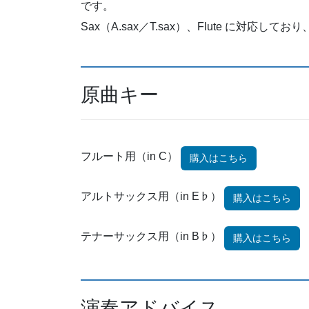
です。
Sax（A.sax／T.sax）、Flute に対応
原曲キー
フルート用（in C）
購入はこちら
アルトサックス用（in E♭）
購入はこちら
テナーサックス用（in B♭）
購入はこちら
演奏アドバイス