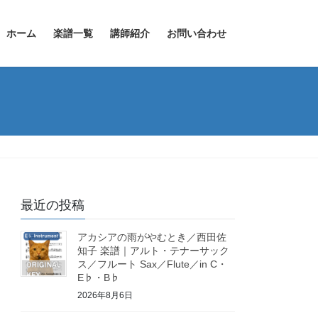
ホーム
楽譜一覧
講師紹介
お問い合わせ
最近の投稿
アカシアの雨がやむとき／西田佐
知子 楽譜｜アルト・テナーサック
ス／フルート Sax／Flute／in C・
E♭・B♭
2026年8月6日