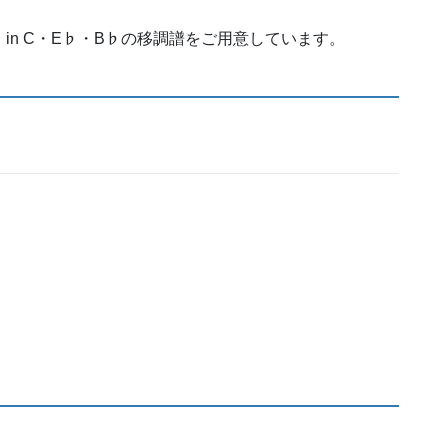
しており、in C・E♭・B♭の移調譜をご用意しています。