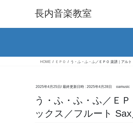
コ
ナ
ン
ビ
長内音楽教室
テ
ゲ
ン
ー
ツ
シ
へ
ョ
ス
ン
キ
に
ッ
移
HOME
ＥＰＯ
う・ふ・ふ・ふ／ＥＰＯ 楽譜｜アルト・テ
プ
動
2025年4月25日
/ 最終更新日時 :
2025年4月28日
oamusic
う・ふ・ふ・ふ／ＥＰ
ックス／フルート Sax／