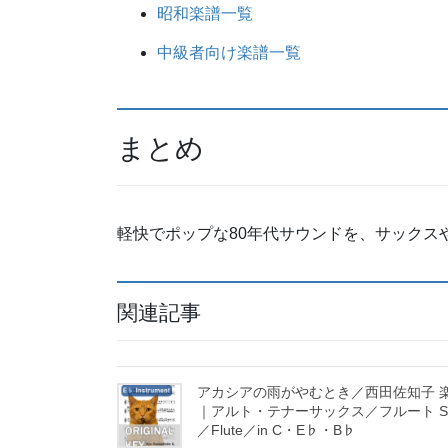
昭和楽譜一覧
中級者向け楽譜一覧
まとめ
軽快でポップな80年代サウンドを、サックス
関連記事
アカシアの雨がやむとき／西田佐知子 
｜アルト・テナーサックス／フルート S
／Flute／in C・E♭・B♭