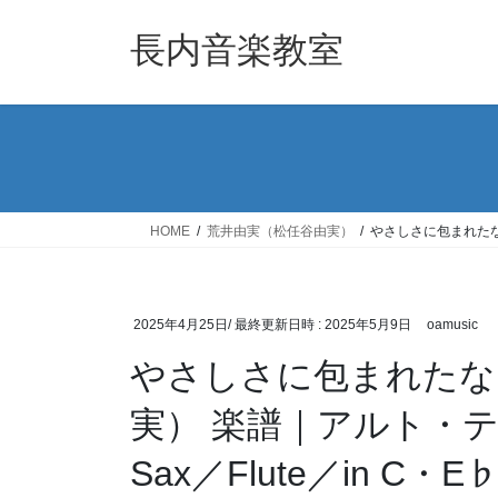
コ
ナ
ン
ビ
長内音楽教室
テ
ゲ
ン
ー
ツ
シ
へ
ョ
ス
ン
キ
に
ッ
移
HOME
荒井由実（松任谷由実）
やさしさに包まれたなら
プ
動
2025年4月25日
/ 最終更新日時 :
2025年5月9日
oamusic
やさしさに包まれたな
実） 楽譜｜アルト・
Sax／Flute／in C・