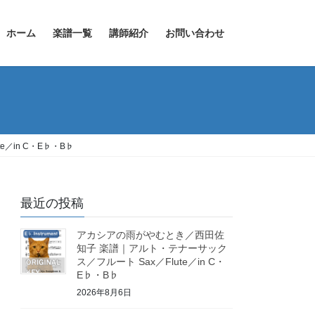
ホーム
楽譜一覧
講師紹介
お問い合わせ
／in C・E♭・B♭
最近の投稿
アカシアの雨がやむとき／西田佐
知子 楽譜｜アルト・テナーサック
ス／フルート Sax／Flute／in C・
E♭・B♭
2026年8月6日