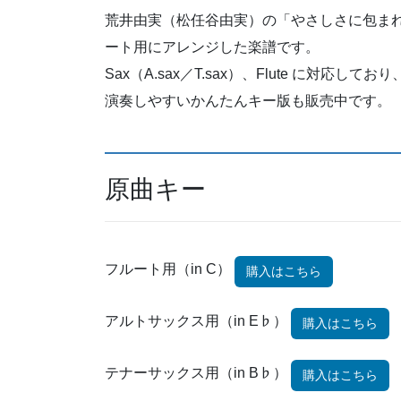
荒井由実（松任谷由実）の「やさしさに包ま
ート用にアレンジした楽譜です。
Sax（A.sax／T.sax）、Flute に対応
演奏しやすいかんたんキー版も販売中です。
原曲キー
フルート用（in C）
購入はこちら
アルトサックス用（in E♭）
購入はこちら
テナーサックス用（in B♭）
購入はこちら