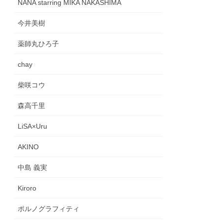
NANA starring MIKA NAKASHIMA
今井美樹
薬師丸ひろ子
chay
柴咲コウ
森高千里
LiSA×Uru
AKINO
中島 義実
Kiroro
ポルノグラフィティ