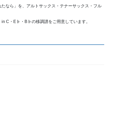
れたなら」を、アルトサックス・テナーサックス・フル
しており、in C・E♭・B♭の移調譜をご用意しています。