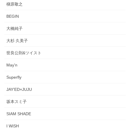
槇原敬之
BEGIN
大橋純子
大杉 久美子
世良公則&ツイスト
May'n
Superfly
JAY'ED×JUJU
坂本スミ子
SIAM SHADE
I WiSH