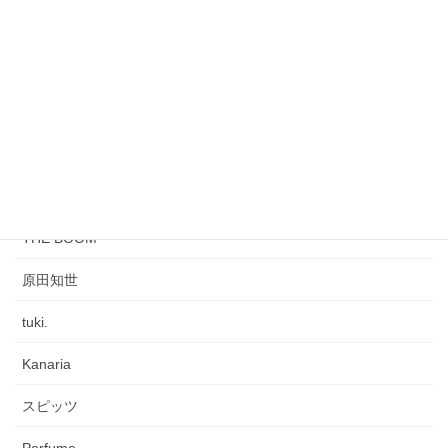
寺尾聰
MISIA
シジミジル
JUJU
氷川きよし
THE BOOM
原田知世
tuki.
Kanaria
スピッツ
Perfume