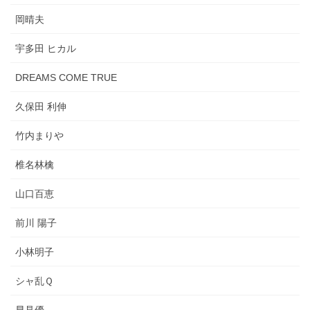
岡晴夫
宇多田 ヒカル
DREAMS COME TRUE
久保田 利伸
竹内まりや
椎名林檎
山口百恵
前川 陽子
小林明子
シャ乱Ｑ
早見優