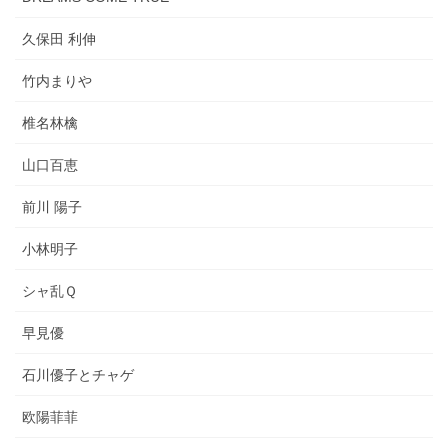
久保田 利伸
竹内まりや
椎名林檎
山口百恵
前川 陽子
小林明子
シャ乱Ｑ
早見優
石川優子とチャゲ
欧陽菲菲