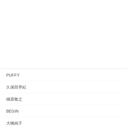
mihimaru GT
キリンジ（KIRINJI）
松任谷由実
平井堅
REBECCA
桑田佳祐
PUFFY
久保田早紀
槇原敬之
BEGIN
大橋純子