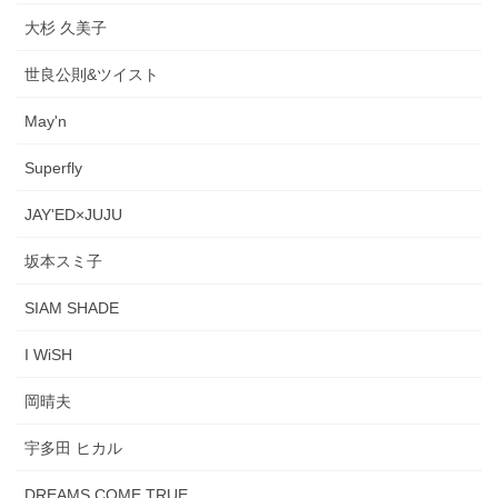
大杉 久美子
世良公則&ツイスト
May'n
Superfly
JAY'ED×JUJU
坂本スミ子
SIAM SHADE
I WiSH
岡晴夫
宇多田 ヒカル
DREAMS COME TRUE