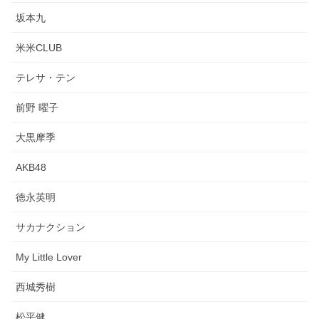
坂本九
米米CLUB
テレサ・テン
前野 曜子
大黒摩季
AKB48
徳永英明
サカナクション
My Little Lover
西城秀樹
松平健