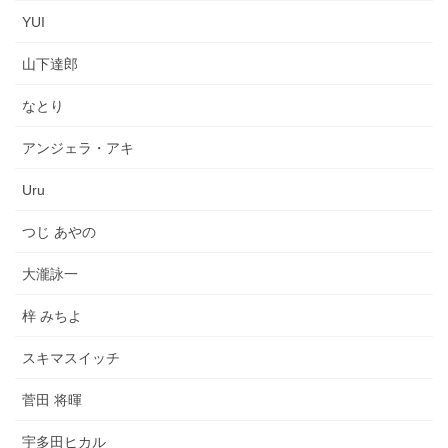
YUI
山下達郎
なとり
アンジェラ・アキ
Uru
つじ あやの
大瀧詠一
梓 みちよ
スキマスイッチ
菅田 将暉
宇多田ヒカル