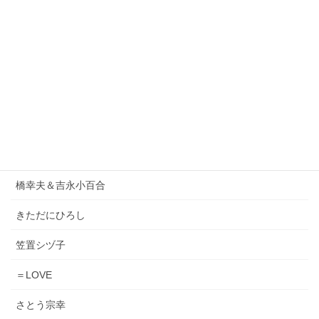
1986オメガトライブ
DEEN
ORIGINAL LOVE
小泉今日子
松原みき
Lady Gaga & Bruno Mars
橋幸夫＆吉永小百合
きただにひろし
笠置シヅ子
＝LOVE
さとう宗幸