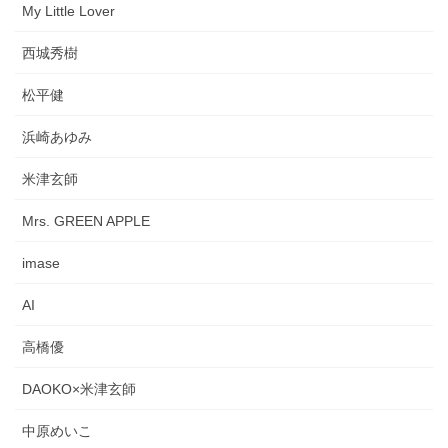
My Little Lover
西城秀樹
松平健
浜崎あゆみ
米津玄師
Mrs. GREEN APPLE
imase
AI
高橋優
DAOKO×米津玄師
中原めいこ