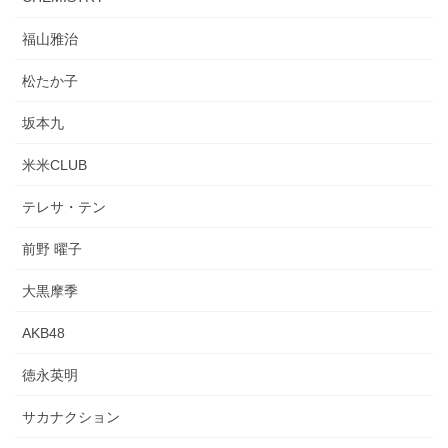
福山雅治
松たか子
坂本九
米米CLUB
テレサ・テン
前野 曜子
大黒摩季
AKB48
徳永英明
サカナクション