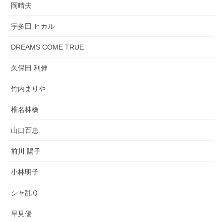
岡晴夫
宇多田 ヒカル
DREAMS COME TRUE
久保田 利伸
竹内まりや
椎名林檎
山口百恵
前川 陽子
小林明子
シャ乱Ｑ
早見優