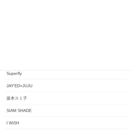
BEGIN
大橋純子
大杉 久美子
世良公則&ツイスト
May'n
Superfly
JAY'ED×JUJU
坂本スミ子
SIAM SHADE
I WiSH