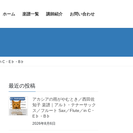
ホーム
楽譜一覧
講師紹介
お問い合わせ
 C・E♭・B♭
最近の投稿
アカシアの雨がやむとき／西田佐
知子 楽譜｜アルト・テナーサック
ス／フルート Sax／Flute／in C・
E♭・B♭
2026年8月6日