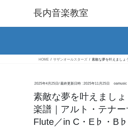
コ
ナ
ン
ビ
長内音楽教室
テ
ゲ
ン
ー
ツ
シ
へ
ョ
ス
ン
キ
に
ッ
移
HOME
サザンオールスターズ
素敵な夢を叶えましょう／
プ
動
2025年4月25日
/ 最終更新日時 :
2025年11月25日
oamusic
素敵な夢を叶えましょ
楽譜｜アルト・テナーサ
Flute／in C・E♭・B♭