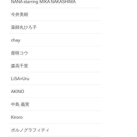
NANA starring MIKA NAKASHIMA
今井美樹
薬師丸ひろ子
chay
柴咲コウ
森高千里
LiSA×Uru
AKINO
中島 義実
Kiroro
ポルノグラフィティ