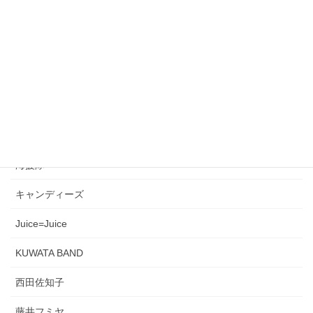
シャ乱Ｑ
早見優
石川優子とチャゲ
欧陽菲菲
斉藤和義
海援隊
キャンディーズ
Juice=Juice
KUWATA BAND
西田佐知子
藤井フミヤ